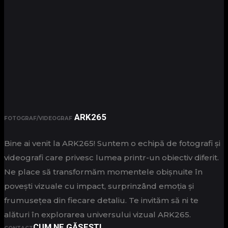
ARK265
FOTOGRAF/VIDEOGRAF
Bine ai venit la ARK265! Suntem o echipă de fotografi și
videografi care privesc lumea printr-un obiectiv diferit.
Ne place să transformăm momentele obișnuite în
povești vizuale cu impact, surprinzând emoția și
frumusețea din fiecare detaliu. Te invităm să ni te
alături în explorarea universului vizual ARK265.
CUM NE GĂSEȘTI